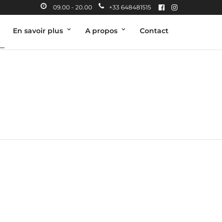
09.00 - 20.00
+33 648481515
En savoir plus
A propos
Contact