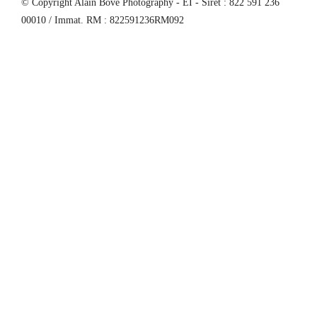
© Copyright Alain Bove Photography - EI - Siret : 822 591 236
00010 / Immat. RM : 822591236RM092